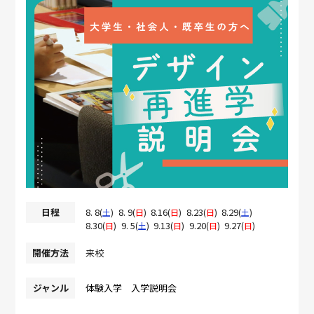
日程
8. 8
8. 9
8.16
8.23
8.29
(
土
)
(
日
)
(
日
)
(
日
)
(
土
)
8.30
9. 5
9.13
9.20
9.27
(
日
)
(
土
)
(
日
)
(
日
)
(
日
)
開催方法
来校
ジャンル
体験入学
入学説明会