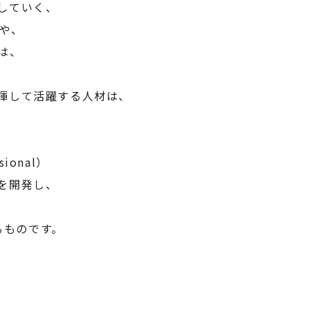
していく、
や、
は、
揮して活躍する人材は、
、
ional）
を開発し、
るものです。