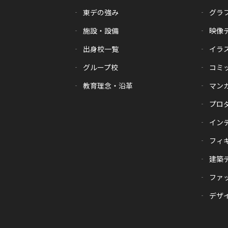
東デの強み
グラ
施設・設備
映像
出身校一覧
イラ
グループ校
コミ
教育理念・沿革
マン
プロ
イン
フィ
建築
ファ
デザイ