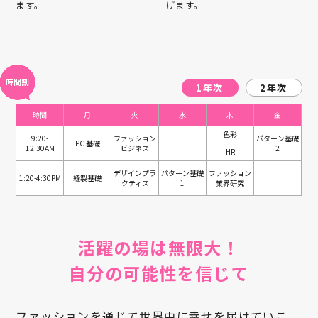
ます。
げます。
1年次
2年次
時間
月
火
水
木
金
色彩
9:20-
ファッション
パターン基礎
PC 基礎
12:30AM
ビジネス
2
HR
デザインプラ
パターン基礎
ファッション
1:20-4:30PM
縫製基礎
クティス
1
業界研究
活躍の場は無限大！
自分の可能性を信じて
ファッションを通じて世界中に幸せを届けていこ