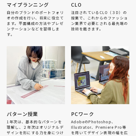
マイプランニング
CLO
自分のブランドのポートフォリ
注目されているCLO（３D）の
オの作成を行い、将来に役立て
授業で、これからのファッショ
ます。平面構成の方法やプレゼ
ン業界で必要とされる最先端の
ンテーションなどを習得しま
技術を磨きます。
す。
パターン授業
PCワーク
1年次は、基本的なパターンを
AdobeのPhotoshop、
理解し、２年次はオリジナルデ
Illustrator、Premiere Pro等
ザインを形にする力を身につけ
を用いてデザイン表現の幅を広